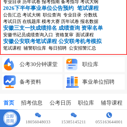
专业目录
历年试卷
报考指南
备考指导
考试大纲
2026下半年事业单位公告预约
笔试课程
公告汇总
考试大纲
职位查询
专业目录
分数线
考试日历
在线题库
模考大赛
历年试卷
报名数据
安徽三支一扶成绩排名
成绩查询
资审名单
安徽书记员成绩查询入口
资格复审
面试课程
安徽公安联考笔试课程
公安联考机考模拟
笔试课程
辅警职位库
每日招聘
公安招警汇总
公考30分钟课堂
职位库
备考资料
事业单位招聘
合肥招考
更多>
首页
招考信息
公考日历
职位库
辅导课程
2026年合肥水务集团有限公司招152人公告
18056048033
15385145211
055163644001